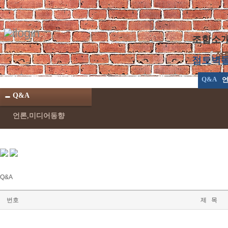
조합소
점
점토벽
Q&A
언
Q&A
언론,미디어동향
Q&A
번호
제 목